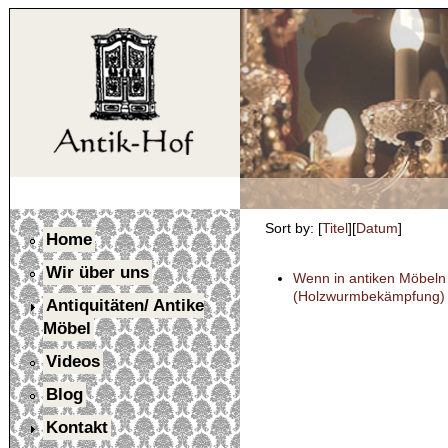
Sort by: [
Titel
][
Datum
]
Home
Wir über uns
Wenn in antiken Möbeln
(Holzwurmbekämpfung)
Antiquitäten/ Antike
Möbel
Videos
Blog
Kontakt